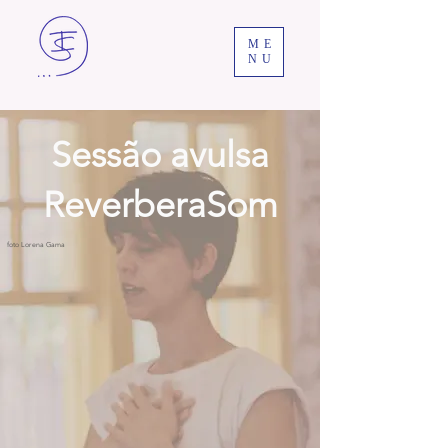
ME
NU
Sessão avulsa
ReverberaSom
foto Lorena Gama