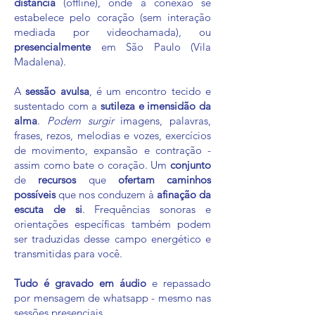
distância
(offline), onde a conexão se
estabelece pelo coração (sem interação
mediada por videochamada), ou
presencialmente
em São Paulo (Vila
Madalena).
A
sessão avulsa
, é um encontro tecido e
sustentado com a
sutileza e imensidão da
alma
.
Podem surgir
imagens, palavras,
frases, rezos, melodias e vozes, exercícios
de movimento, expansão e contração -
assim como bate o coração.
Um
conjunto
de
recursos
que
ofertam caminhos
possíveis
que nos conduzem à
afinação da
escuta de si
.
Frequências sonoras e
orientações específicas também podem
ser traduzidas desse campo energético e
transmitidas para você.
Tudo é gravado em áudio
e repassado
por mensagem de whatsapp - mesmo nas
sessões presenciais.